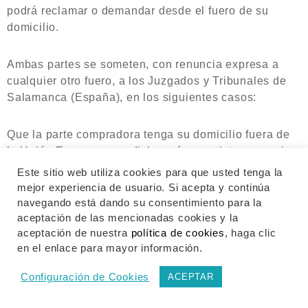
podrá reclamar o demandar desde el fuero de su
domicilio.
Ambas partes se someten, con renuncia expresa a
cualquier otro fuero, a los Juzgados y Tribunales de
Salamanca (España), en los siguientes casos:
Que la parte compradora tenga su domicilio fuera de
la Unión Europea y en dicho país no exista convenio
bilateral o multilateral con España que impida la
Este sitio web utiliza cookies para que usted tenga la
posibilidad de fijar la sumisión expresa del fuero;
mejor experiencia de usuario. Si acepta y continúa
navegando está dando su consentimiento para la
aceptación de las mencionadas cookies y la
Si se trata de una compraventa realizada por una
aceptación de nuestra
política de cookies
, haga clic
empresa que actúe en el marco de su actividad
en el enlace para mayor información.
empresarial o profesional.
Configuración de Cookies
ACEPTAR
0
12.- CONTACTE CON NOSOTROS
INICIO
TIENDA
BUSCAR
CARRO