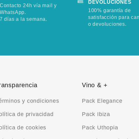
DEVOLUCIONES
Contacto 24h vía mail y
100% garantía de
WhatsApp.
satisfacción para ca
7 días a la semana.
o devoluciones.
ransparencia
Vino & +
érminos y condiciones
Pack Elegance
olítica de privacidad
Pack Ibiza
olítica de cookies
Pack Uthopia