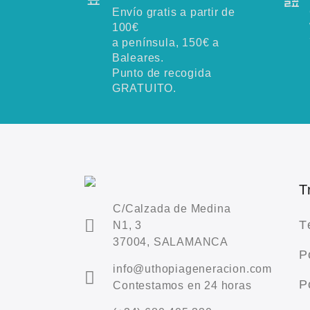
Envío gratis a partir de
100€
a península, 150€ a
Baleares.
Punto de recogida
GRATUITO.
T
C/Calzada de Medina
T
N1, 3
37004, SALAMANCA
P
info@uthopiageneracion.com
P
Contestamos en 24 horas