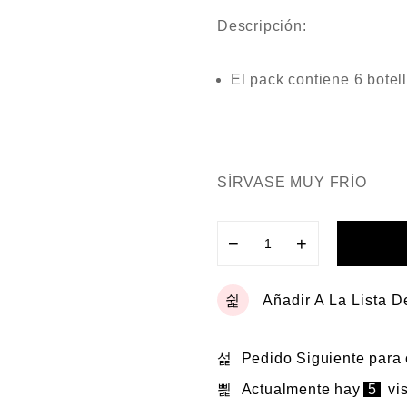
Descripción:
El pack contiene 6 botel
SÍRVASE MUY FRÍO
−
+
Añadir A La Lista 
Pedido Siguiente
para
Actualmente hay
5
vis